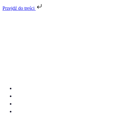
Przejdź do treści
Ubezpieczenie online ze
zniżką Agenta Unilink
UNILINK
PROMOCJE
PORADNIK
ZOBACZ