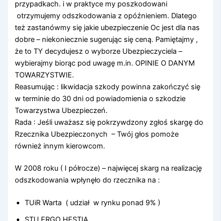
przypadkach. i w praktyce my poszkodowani
otrzymujemy odszkodowania z opóźnieniem. Dlatego
też zastanówmy się jakie ubezpieczenie Oc jest dla nas
dobre – niekoniecznie sugerując się ceną. Pamiętajmy ,
że to TY decydujesz o wyborze Ubezpieczyciela –
wybierajmy biorąc pod uwagę m.in. OPINIE O DANYM
TOWARZYSTWIE.
Reasumując : likwidacja szkody powinna zakończyć się
w terminie do 30 dni od powiadomienia o szkodzie
Towarzystwa Ubezpieczeń.
Rada : Jeśli uważasz się pokrzywdzony zgłoś skargę do
Rzecznika Ubezpieczonych – Twój głos pomoże
również innym kierowcom.
W 2008 roku ( I półrocze) – najwięcej skarg na realizację
odszkodowania wpłynęło do rzecznika na :
TUiR Warta ( udział w rynku ponad 9% )
STU ERGO HESTIA